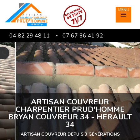
04 82 29 48 11
07 67 36 41 92
-
T