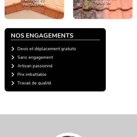
FAITIÈRE ET
TUILE 34
FAITAGE 34
NOS ENGAGEMENTS
Devis et déplacement gratuits
Sans engagement
Artisan passionné
Prix imbattable
Travail de qualité