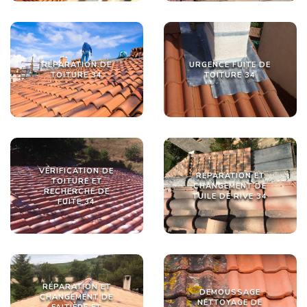
RÉPARATION DE
URGENCE FUITE DE
TOITURE 34
TOITURE 34
VÉRIFICATION DE
RÉPARATION ET
TOITURE ET
CHANGEMENT DE
RECHERCHE DE
TUILE DE RIVE 34
FUITE 34
RÉPARATION ET
DEMOUSSAGE
CHANGEMENT DE
NETTOYAGE DE