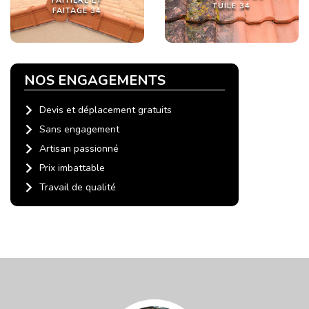
FAITIÈRE ET
TUILE 34
FAITAGE 34
NOS ENGAGEMENTS
Devis et déplacement gratuits
Sans engagement
Artisan passionné
Prix imbattable
Travail de qualité