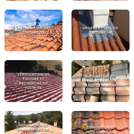
RÉPARATION DE
URGENCE FUITE DE
TOITURE 34
TOITURE 34
VÉRIFICATION DE
RÉPARATION ET
TOITURE ET
CHANGEMENT DE
RECHERCHE DE
TUILE DE RIVE 34
FUITE 34
RÉPARATION ET
DEMOUSSAGE
CHANGEMENT DE
NETTOYAGE DE